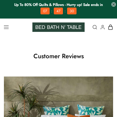
Up To 80% Off Quilts & Pillows - Hurry up! Sale ends in
:
:
07
47
30
Customer Reviews